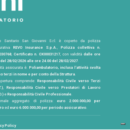
o Sanitario San Giovanni S.r.l. è coperto da polizza
urativa
REVO Insurance S.p.A.
,
Polizza collettiva n.
030768
,
Certificato n. OX00031217
, con validità
dalle ore
 del 28/02/2026 alle ore 24.00 del 28/02/2027
.
vità assicurata è:
Poliambulatorio, inclusa l’attività svolta
o terzi in nome e per conto della Struttura
.
opertura comprende:
Responsabilità Civile verso Terzi
.)
,
Responsabilità Civile verso Prestatori di Lavoro
O.)
e
Responsabilità Civile Professionale
.
imale aggregato di polizza:
euro 2.000.000,00 per
tro
ed
euro 6.000.000,00 per periodo assicurativo
.
cy Policy