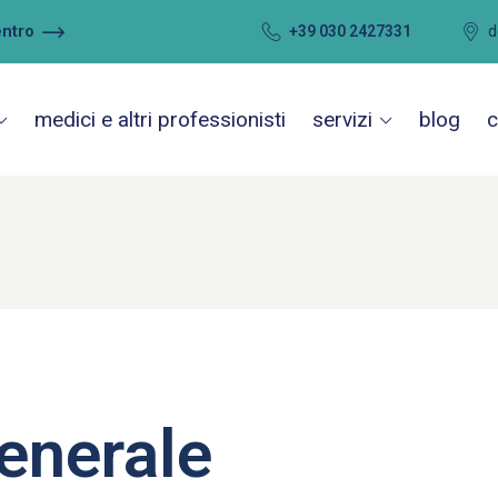
entro
+39 030 2427331
d
medici e altri professionisti
servizi
blog
c
generale