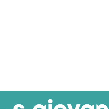
ott. Ramera Marco
irurgia generale