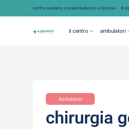
centro sanitario e poliambulatorio a brescia
il c
il centro
ambulatori
Ambulatori
chirurgia 