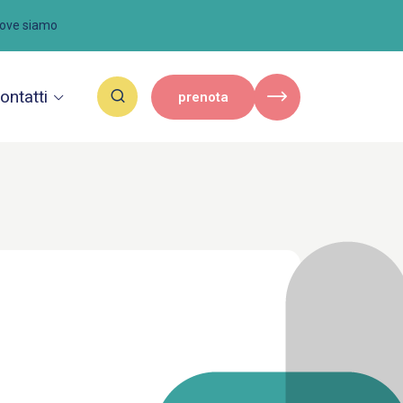
ove siamo
ontatti
prenota