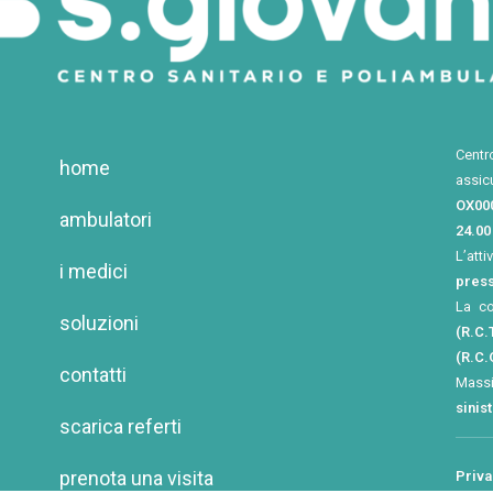
Centr
home
assic
OX00
ambulatori
24.00
L’atti
i medici
press
La c
soluzioni
(R.C.T
(R.C.
contatti
Mass
sinis
scarica referti
prenota una visita
Priva