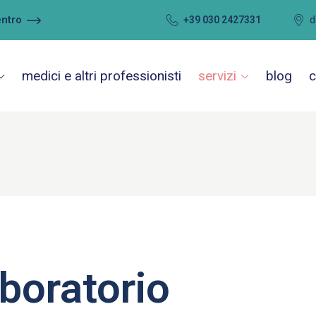
entro
+39 030 2427331
d
medici e altri professionisti
servizi
blog
c
aboratorio