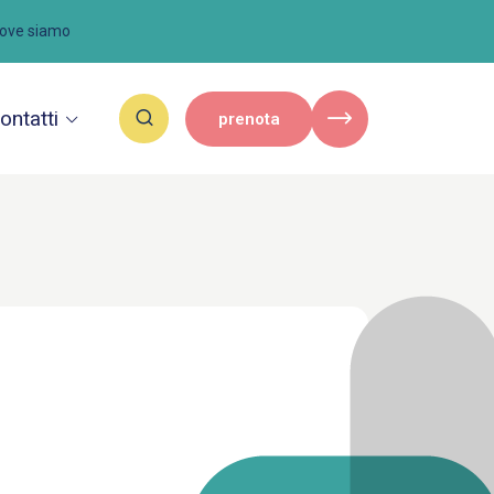
ove siamo
ontatti
prenota