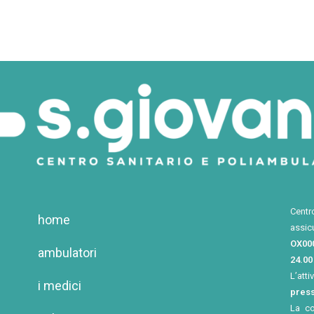
Centr
home
assic
OX00
ambulatori
24.00
L’atti
i medici
press
La c