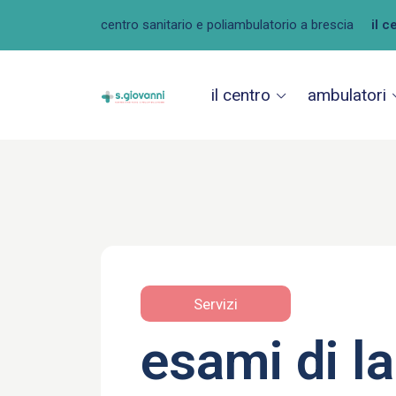
centro sanitario e poliambulatorio a brescia
il c
il centro
ambulatori
Servizi
esami di l