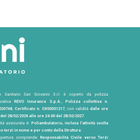
o Sanitario San Giovanni S.r.l. è coperto da polizza
urativa
REVO Insurance S.p.A.
,
Polizza collettiva n.
030768
,
Certificato n. OX00031217
, con validità
dalle ore
 del 28/02/2026 alle ore 24.00 del 28/02/2027
.
vità assicurata è:
Poliambulatorio, inclusa l’attività svolta
o terzi in nome e per conto della Struttura
.
opertura comprende:
Responsabilità Civile verso Terzi