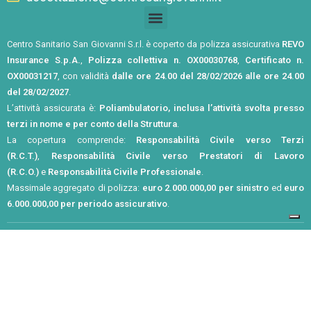
Centro Sanitario San Giovanni S.r.l. è coperto da polizza assicurativa
REVO
Insurance S.p.A.
,
Polizza collettiva n. OX00030768
,
Certificato n.
OX00031217
, con validità
dalle ore 24.00 del 28/02/2026 alle ore 24.00
del 28/02/2027
.
L’attività assicurata è:
Poliambulatorio, inclusa l’attività svolta presso
terzi in nome e per conto della Struttura
.
La copertura comprende:
Responsabilità Civile verso Terzi
(R.C.T.)
,
Responsabilità Civile verso Prestatori di Lavoro
(R.C.O.)
e
Responsabilità Civile Professionale
.
Massimale aggregato di polizza:
euro 2.000.000,00 per sinistro
ed
euro
6.000.000,00 per periodo assicurativo
.
Privacy Policy
Cookie Policy