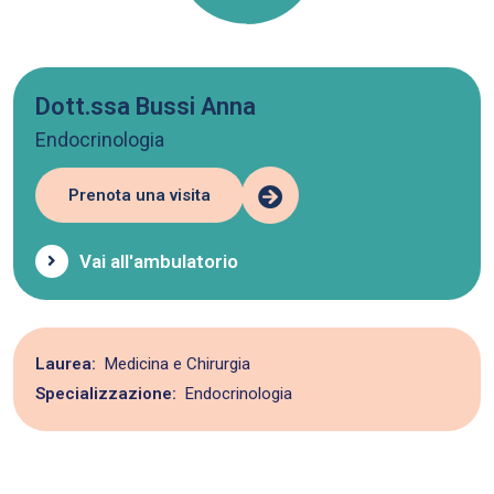
Dott.ssa Bussi Anna
Endocrinologia
Prenota una visita
Vai all'ambulatorio
Laurea:
Medicina e Chirurgia
Specializzazione:
Endocrinologia