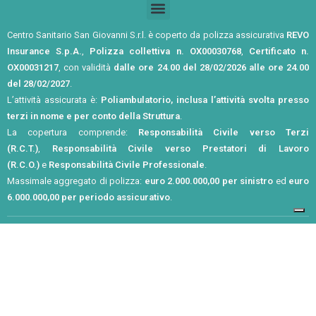
Centro Sanitario San Giovanni S.r.l. è coperto da polizza assicurativa
REVO
Insurance S.p.A.
,
Polizza collettiva n. OX00030768
,
Certificato n.
OX00031217
, con validità
dalle ore 24.00 del 28/02/2026 alle ore 24.00
del 28/02/2027
.
L’attività assicurata è:
Poliambulatorio, inclusa l’attività svolta presso
terzi in nome e per conto della Struttura
.
La copertura comprende:
Responsabilità Civile verso Terzi
(R.C.T.)
,
Responsabilità Civile verso Prestatori di Lavoro
(R.C.O.)
e
Responsabilità Civile Professionale
.
Massimale aggregato di polizza:
euro 2.000.000,00 per sinistro
ed
euro
6.000.000,00 per periodo assicurativo
.
Privacy Policy
Cookie Policy