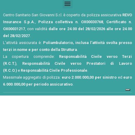
Centro Sanitario San Giovanni S.r.l. è coperto da polizza assicurativa
REVO
Insurance S.p.A.
,
Polizza collettiva n. OX00030768
,
Certificato n.
OX00031217
, con validità
dalle ore 24.00 del 28/02/2026 alle ore 24.00
del 28/02/2027
.
L’attività assicurata è:
Poliambulatorio, inclusa l’attività svolta presso
terzi in nome e per conto della Struttura
.
La copertura comprende:
Responsabilità Civile verso Terzi
(R.C.T.)
,
Responsabilità Civile verso Prestatori di Lavoro
(R.C.O.)
e
Responsabilità Civile Professionale
.
Massimale aggregato di polizza:
euro 2.000.000,00 per sinistro
ed
euro
6.000.000,00 per periodo assicurativo
.
Privacy Policy
Cookie Policy