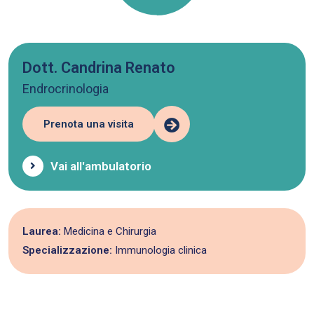
Dott. Candrina Renato
Endrocrinologia
Prenota una visita
Vai all'ambulatorio
Laurea:
Medicina e Chirurgia
Specializzazione:
Immunologia clinica