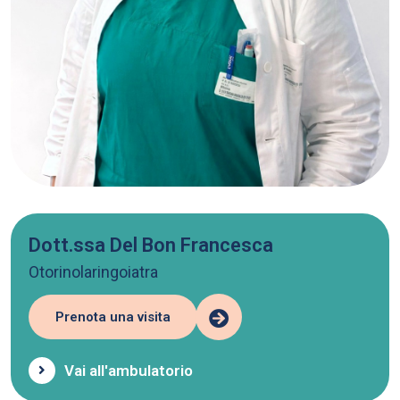
Dott.ssa Del Bon Francesca
Otorinolaringoiatra
Prenota una visita
Vai all'ambulatorio