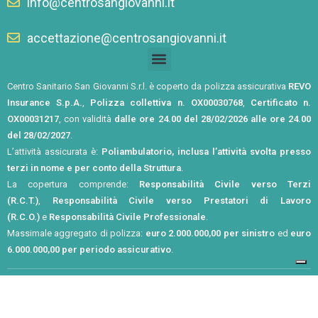
info@centrosangiovanni.it
accettazione@centrosangiovanni.it
Centro Sanitario San Giovanni S.r.l. è coperto da polizza assicurativa
REVO
Insurance S.p.A.
,
Polizza collettiva n. OX00030768
,
Certificato n.
OX00031217
, con validità
dalle ore 24.00 del 28/02/2026 alle ore 24.00
del 28/02/2027
.
L’attività assicurata è:
Poliambulatorio, inclusa l’attività svolta presso
terzi in nome e per conto della Struttura
.
La copertura comprende:
Responsabilità Civile verso Terzi
(R.C.T.)
,
Responsabilità Civile verso Prestatori di Lavoro
(R.C.O.)
e
Responsabilità Civile Professionale
.
Massimale aggregato di polizza:
euro 2.000.000,00 per sinistro
ed
euro
6.000.000,00 per periodo assicurativo
.
Privacy Policy
Cookie Policy