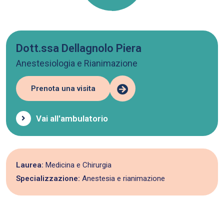
Dott.ssa Dellagnolo Piera
Anestesiologia e Rianimazione
Prenota una visita
Vai all'ambulatorio
Laurea:
Medicina e Chirurgia
Specializzazione:
Anestesia e rianimazione