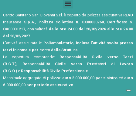
Centro Sanitario San Giovanni S.r.l. è coperto da polizza assicurativa
REVO
Insurance S.p.A.
,
Polizza collettiva n. OX00030768
,
Certificato n.
OX00031217
, con validità
dalle ore 24.00 del 28/02/2026 alle ore 24.00
del 28/02/2027
.
L’attività assicurata è:
Poliambulatorio, inclusa l’attività svolta presso
terzi in nome e per conto della Struttura
.
La copertura comprende:
Responsabilità Civile verso Terzi
(R.C.T.)
,
Responsabilità Civile verso Prestatori di Lavoro
(R.C.O.)
e
Responsabilità Civile Professionale
.
Massimale aggregato di polizza:
euro 2.000.000,00 per sinistro
ed
euro
6.000.000,00 per periodo assicurativo
.
Privacy Policy
Cookie Policy