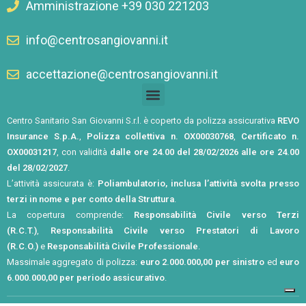
Amministrazione +39 030 221203
info@centrosangiovanni.it
accettazione@centrosangiovanni.it
Centro Sanitario San Giovanni S.r.l. è coperto da polizza assicurativa
REVO
Insurance S.p.A.
,
Polizza collettiva n. OX00030768
,
Certificato n.
OX00031217
, con validità
dalle ore 24.00 del 28/02/2026 alle ore 24.00
del 28/02/2027
.
L’attività assicurata è:
Poliambulatorio, inclusa l’attività svolta presso
terzi in nome e per conto della Struttura
.
La copertura comprende:
Responsabilità Civile verso Terzi
(R.C.T.)
,
Responsabilità Civile verso Prestatori di Lavoro
(R.C.O.)
e
Responsabilità Civile Professionale
.
Massimale aggregato di polizza:
euro 2.000.000,00 per sinistro
ed
euro
6.000.000,00 per periodo assicurativo
.