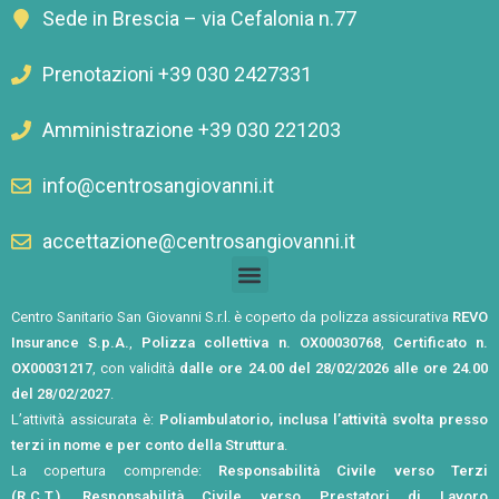
Sede in Brescia – via Cefalonia n.77
Prenotazioni +39 030 2427331
Amministrazione +39 030 221203
info@centrosangiovanni.it
accettazione@centrosangiovanni.it
Centro Sanitario San Giovanni S.r.l. è coperto da polizza assicurativa
REVO
Insurance S.p.A.
,
Polizza collettiva n. OX00030768
,
Certificato n.
OX00031217
, con validità
dalle ore 24.00 del 28/02/2026 alle ore 24.00
del 28/02/2027
.
L’attività assicurata è:
Poliambulatorio, inclusa l’attività svolta presso
terzi in nome e per conto della Struttura
.
La copertura comprende:
Responsabilità Civile verso Terzi
(R.C.T.)
,
Responsabilità Civile verso Prestatori di Lavoro