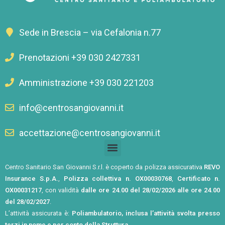
Sede in Brescia – via Cefalonia n.77
Prenotazioni +39 030 2427331
Amministrazione +39 030 221203
info@centrosangiovanni.it
accettazione@centrosangiovanni.it
Centro Sanitario San Giovanni S.r.l. è coperto da polizza assicurativa
REVO
Insurance S.p.A.
,
Polizza collettiva n. OX00030768
,
Certificato n.
OX00031217
, con validità
dalle ore 24.00 del 28/02/2026 alle ore 24.00
del 28/02/2027
.
L’attività assicurata è:
Poliambulatorio, inclusa l’attività svolta presso
terzi in nome e per conto della Struttura
.