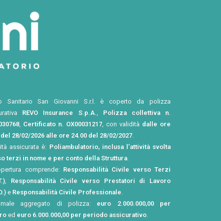
o Sanitario San Giovanni S.r.l. è coperto da polizza
urativa
REVO Insurance S.p.A.
,
Polizza collettiva n.
030768
,
Certificato n. OX00031217
, con validità
dalle ore
 del 28/02/2026 alle ore 24.00 del 28/02/2027
.
vità assicurata è:
Poliambulatorio, inclusa l’attività svolta
o terzi in nome e per conto della Struttura
.
opertura comprende:
Responsabilità Civile verso Terzi
.)
,
Responsabilità Civile verso Prestatori di Lavoro
O.)
e
Responsabilità Civile Professionale
.
imale aggregato di polizza:
euro 2.000.000,00 per
tro
ed
euro 6.000.000,00 per periodo assicurativo
.