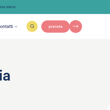
ove siamo
ontatti
prenota
ia