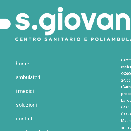
Centr
home
assic
OX00
ambulatori
24.00
L’atti
i medici
press
La c
soluzioni
(R.C.T
(R.C.
contatti
Mass
sinis