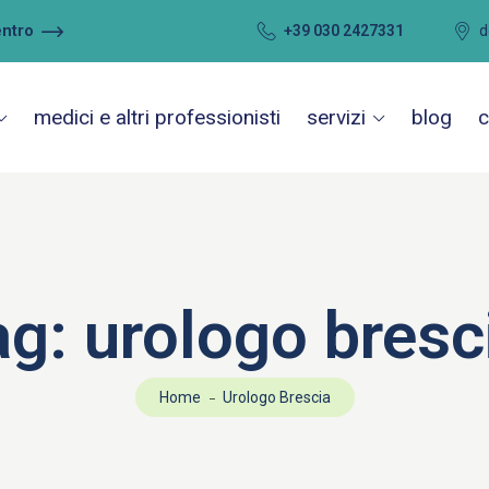
entro
+39 030 2427331
d
medici e altri professionisti
servizi
blog
c
ag:
urologo bresc
Home
Urologo Brescia