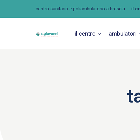
centro sanitario e poliambulatorio a brescia
il c
il centro
ambulatori
t