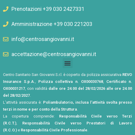
Prenotazioni +39 030 2427331
Amministrazione +39 030 221203
info@centrosangiovanni.it
accettazione@centrosangiovanni.it
Centro Sanitario San Giovanni S.r.l. è coperto da polizza assicurativa
REVO
Insurance S.p.A.
,
Polizza collettiva n. OX00030768
,
Certificato n.
OX00031217
, con validità
dalle ore 24.00 del 28/02/2026 alle ore 24.00
del 28/02/2027
.
L’attività assicurata è:
Poliambulatorio, inclusa l’attività svolta presso
terzi in nome e per conto della Struttura
.
La copertura comprende:
Responsabilità Civile verso Terzi
(R.C.T.)
,
Responsabilità Civile verso Prestatori di Lavoro
(R.C.O.)
e
Responsabilità Civile Professionale
.