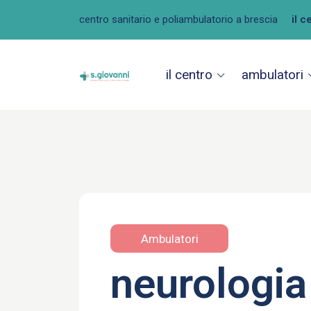
centro sanitario e poliambulatorio a brescia
il c
il centro
ambulatori
Ambulatori
neurologia