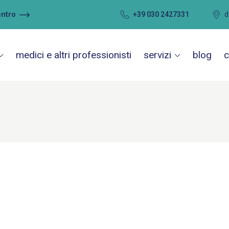
entro
+39 030 2427331
d
medici e altri professionisti
servizi
blog
c