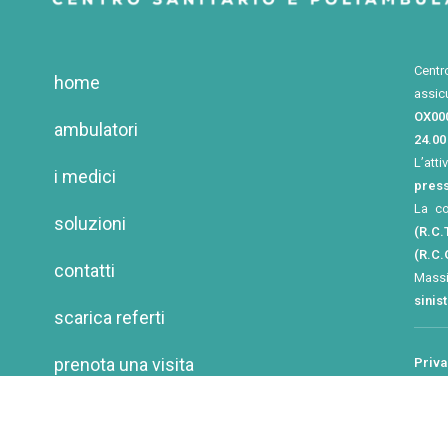
Centr
home
assic
OX00
ambulatori
24.00
L’atti
i medici
press
La c
soluzioni
(R.C.T
(R.C.
contatti
Mass
sinis
scarica referti
prenota una visita
Priva
Cooki