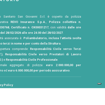
o Sanitario San Giovanni S.r.l. è coperto da polizza
urativa
REVO Insurance S.p.A.
,
Polizza collettiva n.
030768
,
Certificato n. OX00031217
, con validità
dalle ore
 del 28/02/2026 alle ore 24.00 del 28/02/2027
.
vità assicurata è:
Poliambulatorio, inclusa l’attività svolta
o terzi in nome e per conto della Struttura
.
opertura comprende:
Responsabilità Civile verso Terzi
.)
,
Responsabilità Civile verso Prestatori di Lavoro
O.)
e
Responsabilità Civile Professionale
.
imale aggregato di polizza:
euro 2.000.000,00 per
tro
ed
euro 6.000.000,00 per periodo assicurativo
.
cy Policy
e Policy