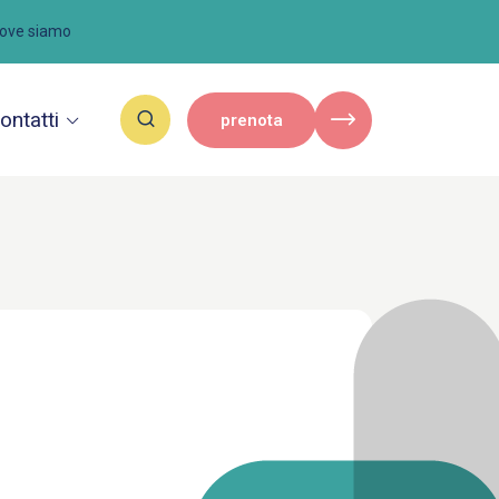
ove siamo
ontatti
prenota