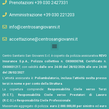
Prenotazioni +39 030 2427331
Amministrazione +39 030 221203
info@centrosangiovanni.it
accettazione@centrosangiovanni.it
Centro Sanitario San Giovanni S.r.l. è coperto da polizza assicurativa
REVO
Insurance S.p.A.
,
Polizza collettiva n. OX00030768
,
Certificato n.
OX00031217
, con validità
dalle ore 24.00 del 28/02/2026 alle ore 24.00
del 28/02/2027
.
L’attività assicurata è:
Poliambulatorio, inclusa l’attività svolta presso
terzi in nome e per conto della Struttura
.
La copertura comprende:
Responsabilità Civile verso Terzi
(R.C.T.)
,
Responsabilità Civile verso Prestatori di Lavoro
(R.C.O.)
e
Responsabilità Civile Professionale
.
Massimale aggregato di polizza:
euro 2.000.000,00 per sinistro
ed
euro