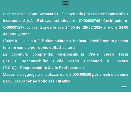
Centro Sanitario San Giovanni S.r.l. è coperto da polizza assicurativa
REVO
Insurance S.p.A.
,
Polizza collettiva n. OX00030768
,
Certificato n.
OX00031217
, con validità
dalle ore 24.00 del 28/02/2026 alle ore 24.00
del 28/02/2027
.
L’attività assicurata è:
Poliambulatorio, inclusa l’attività svolta presso
terzi in nome e per conto della Struttura
.
La copertura comprende:
Responsabilità Civile verso Terzi
(R.C.T.)
,
Responsabilità Civile verso Prestatori di Lavoro
(R.C.O.)
e
Responsabilità Civile Professionale
.
Massimale aggregato di polizza:
euro 2.000.000,00 per sinistro
ed
euro
6.000.000,00 per periodo assicurativo
.
Privacy Policy
Cookie Policy