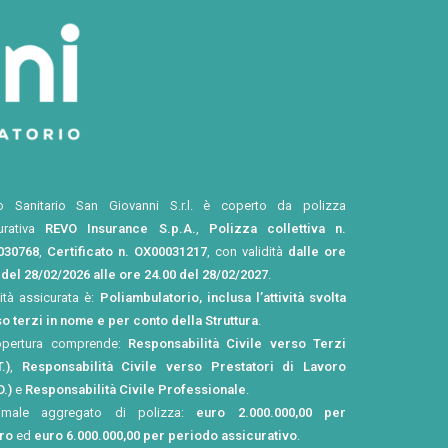
o Sanitario San Giovanni S.r.l. è coperto da polizza
urativa
REVO Insurance S.p.A.
,
Polizza collettiva n.
030768
,
Certificato n. OX00031217
, con validità
dalle ore
 del 28/02/2026 alle ore 24.00 del 28/02/2027
.
vità assicurata è:
Poliambulatorio, inclusa l’attività svolta
o terzi in nome e per conto della Struttura
.
opertura comprende:
Responsabilità Civile verso Terzi
.)
,
Responsabilità Civile verso Prestatori di Lavoro
O.)
e
Responsabilità Civile Professionale
.
imale aggregato di polizza:
euro 2.000.000,00 per
tro
ed
euro 6.000.000,00 per periodo assicurativo
.