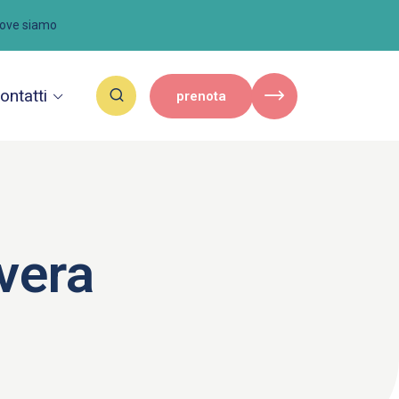
ove siamo
ontatti
prenota
avera