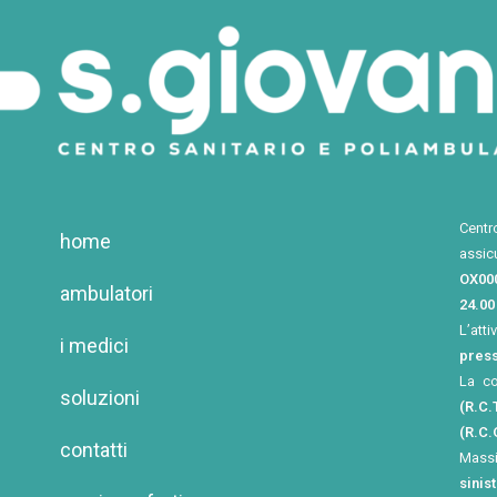
Centr
home
assic
OX00
ambulatori
24.00
L’atti
i medici
press
La c
soluzioni
(R.C.T
(R.C.
contatti
Mass
sinis