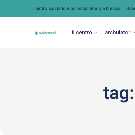
centro sanitario e poliambulatorio a brescia
il c
il centro
ambulatori
tag