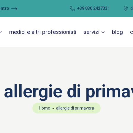
entro
+39 030 2427331
d
medici e altri professionisti
servizi
blog
c
:
allergie di prim
Home
allergie di primavera