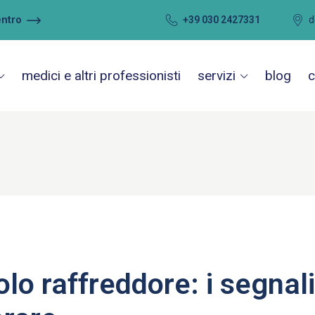
entro
+39 030 2427331
d
medici e altri professionisti
servizi
blog
c
lo raffreddore: i segnali