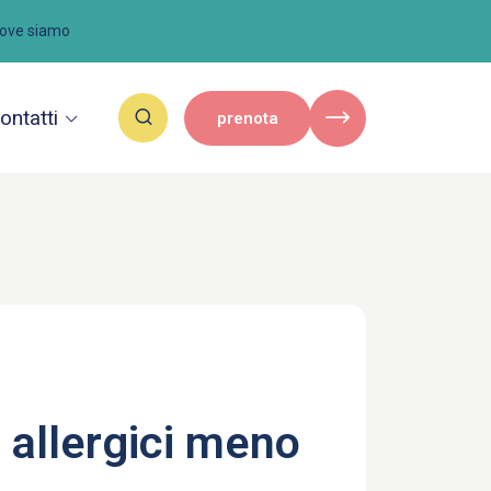
ove siamo
ontatti
prenota
 allergici meno