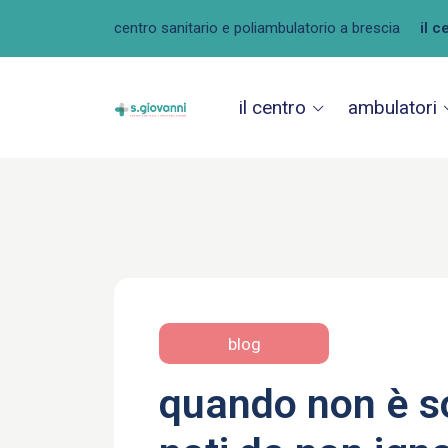
centro sanitario e poliambulatorio a brescia
il c
il centro
ambulatori
blog
quando non è so