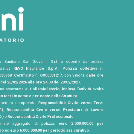
o Sanitario San Giovanni S.r.l. è coperto da polizza
urativa
REVO Insurance S.p.A.
,
Polizza collettiva n.
030768
,
Certificato n. OX00031217
, con validità
dalle ore
 del 28/02/2026 alle ore 24.00 del 28/02/2027
.
vità assicurata è:
Poliambulatorio, inclusa l’attività svolta
o terzi in nome e per conto della Struttura
.
opertura comprende:
Responsabilità Civile verso Terzi
.)
,
Responsabilità Civile verso Prestatori di Lavoro
O.)
e
Responsabilità Civile Professionale
.
imale aggregato di polizza:
euro 2.000.000,00 per
tro
ed
euro 6.000.000,00 per periodo assicurativo
.