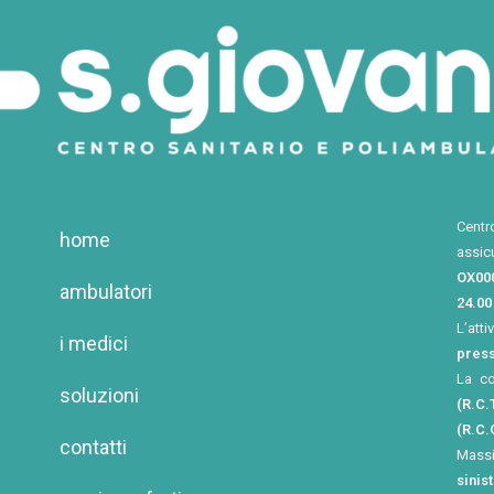
Centr
home
assic
OX00
ambulatori
24.00
L’atti
i medici
press
La c
soluzioni
(R.C.T
(R.C.
contatti
Mass
sinis