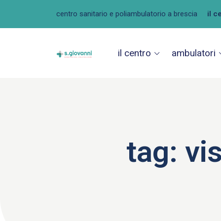
centro sanitario e poliambulatorio a brescia
il c
il centro
ambulatori
tag:
vi