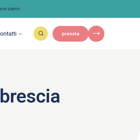
ove siamo
ontatti
prenota
 brescia