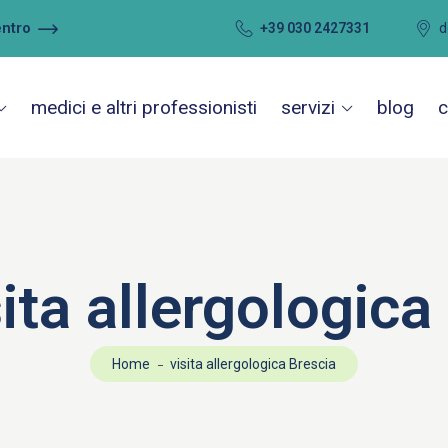
entro
+39 030 2427331
d
medici e altri professionisti
servizi
blog
c
sita allergologica
Home
visita allergologica Brescia