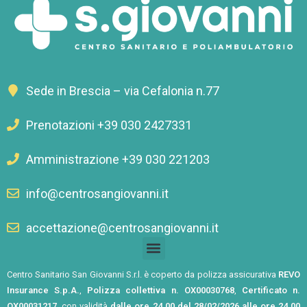
Sede in Brescia – via Cefalonia n.77
Prenotazioni +39 030 2427331
Amministrazione +39 030 221203
info@centrosangiovanni.it
accettazione@centrosangiovanni.it
Centro Sanitario San Giovanni S.r.l. è coperto da polizza assicurativa
REVO
Insurance S.p.A.
,
Polizza collettiva n. OX00030768
,
Certificato n.
OX00031217
, con validità
dalle ore 24.00 del 28/02/2026 alle ore 24.00