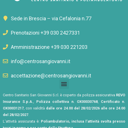
Sede in Brescia – via Cefalonia n.77
Prenotazioni +39 030 2427331
Amministrazione +39 030 221203
info@centrosangiovanni.it
accettazione@centrosangiovanni.it
Centro Sanitario San Giovanni S.r.l. è coperto da polizza assicurativa
REVO
Insurance S.p.A.
,
Polizza collettiva n. OX00030768
,
Certificato n.
OX00031217
, con validità
dalle ore 24.00 del 28/02/2026 alle ore 24.00
del 28/02/2027
.
L’attività assicurata è:
Poliambulatorio, inclusa l’attività svolta presso
terzi in nome e per conto della Struttura
.