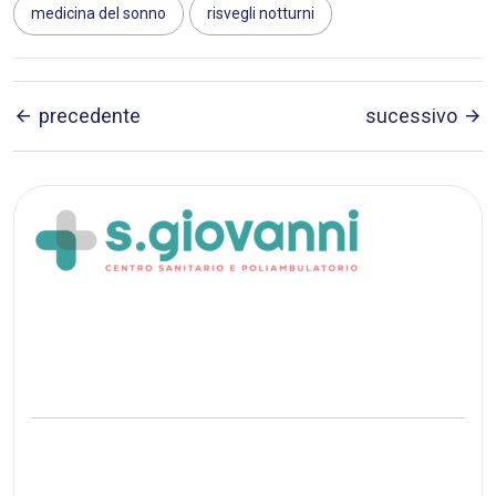
medicina del sonno
risvegli notturni
precedente
sucessivo